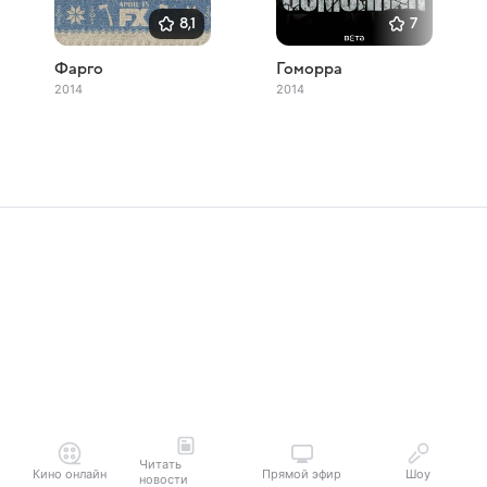
8,1
7
Фарго
Гоморра
2014
2014
Читать
Кино онлайн
Прямой эфир
Шоу
новости