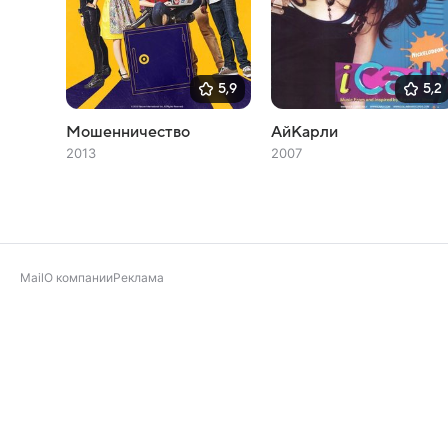
5,9
5,2
Мошенничество
АйКарли
2013
2007
Mail
О компании
Реклама