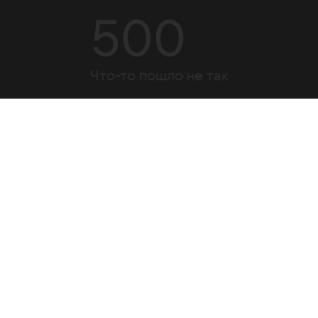
500
Что-то пошло не так