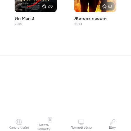
7,8
6,1
Ип Ман 3
Жетоны ярости
2015
2013
Читать
Кино онлайн
Прямой эфир
Шоу
новости