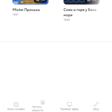
Mister Пронька
Смех и горе у Бела
1991
моря
1988
Читать
Кино онлайн
Прямой эфир
Шоу
новости