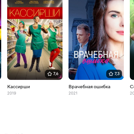
7,6
7,3
Кассирши
Врачебная ошибка
С
2019
2021
2