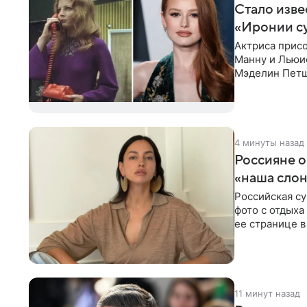
Стало изве
«Иронии с
Актриса прис
Манну и Льюи
Мэделин Петш
или С легким
4 минуты назад
Россияне 
«наша сло
Российская с
фото с отдыха
ее странице в
экстремистск
11 минут назад