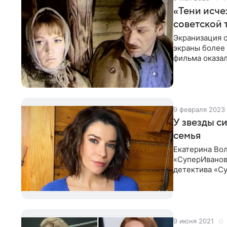
«Тени исче
советской 
Экранизация 
экраны более 
фильма оказал
сыгравший в 
9 февраля 2023
У звезды с
семья
Екатерина Вол
«СуперИванов
детектива «Су
ролей. Сериа
9 июня 2021