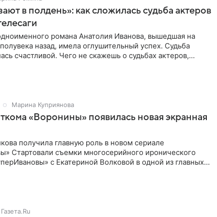
зают в полдень»: как сложилась судьба актеров
телесаги
одноименного романа Анатолия Иванова, вышедшая на
полувека назад, имела оглушительный успех. Судьба
ась счастливой. Чего не скажешь о судьбах актеров,
ней Взявшись
Марина Куприянова
иткома «Воронины» появилась новая экранная
кова получила главную роль в новом сериале
ы» Стартовали съемки многосерийного иронического
перИвановы» с Екатериной Волковой в одной из главных
л расскажет о жизни
Газета.Ru