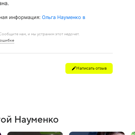
ана.
ная информация:
Ольга Науменко в
ообщите нам, и мы устраним этот недочет.
 ошибке
Написать отзыв
гой Науменко