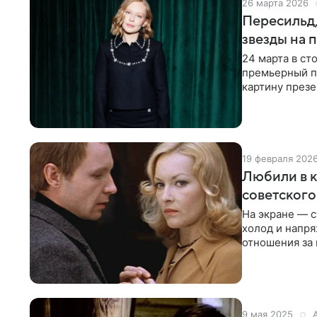
26 марта 2026
Пересильд,
звезды на 
24 марта в ст
премьерный п
картину презе
исполнители 
19 февраля 202
Любили в к
советского
На экране — с
холод и напря
отношения за 
убедительно
9 мая 2025