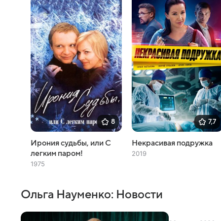
8
7,7
Ирония судьбы, или С
Некрасивая подружка
легким паром!
2019
1975
Ольга Науменко: Новости