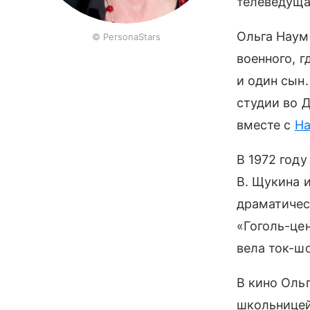
телеведуща
Ольга Наум
© PersonaStars
военного, 
и один сын
студии во 
вместе с
На
В 1972 год
В. Щукина 
драматическ
«Гоголь-цен
вела ток-шо
В кино Оль
школьницей