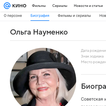
Фильмы
Сериалы
Новости и статьи
О персоне
Биография
Фильмы и сериалы
Нов
Ольга Науменко
Дата рождени
Знак зодиака
Место рожде
Биогр
Советская и