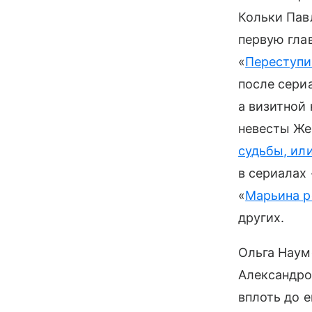
Кольки Павл
первую гла
«
Переступи
после сери
а визитной 
невесты Же
судьбы, ил
в сериалах 
«
Марьина 
других.
Ольга Наум
Александро
вплоть до е