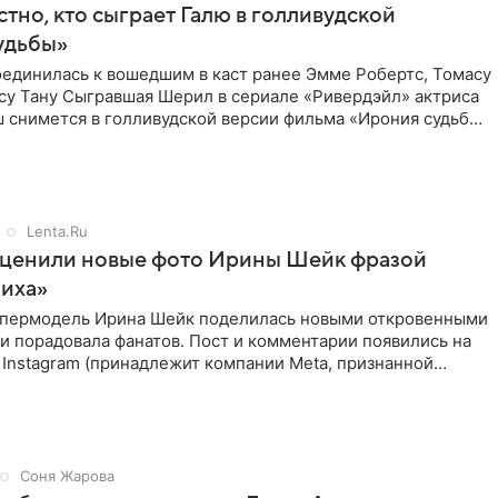
стно, кто сыграет Галю в голливудской
удьбы»
оединилась к вошедшим в каст ранее Эмме Робертс, Томасу
су Тану Сыгравшая Шерил в сериале «Ривердэйл» актриса
 снимется в голливудской версии фильма «Ирония судьбы,
Lenta.Ru
оценили новые фото Ирины Шейк фразой
ниха»
упермодель Ирина Шейк поделилась новыми откровенными
 и порадовала фанатов. Пост и комментарии появились на
 Instagram (принадлежит компании Meta, признанной
ой
Соня Жарова