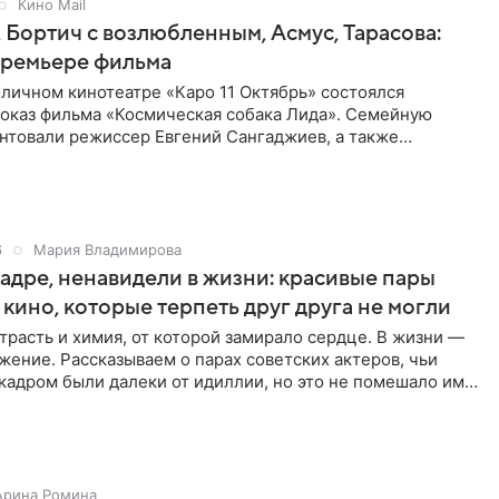
Кино Mail
 Бортич с возлюбленным, Асмус, Тарасова:
премьере фильма
оличном кинотеатре «Каро 11 Октябрь» состоялся
оказ фильма «Космическая собака Лида». Семейную
нтовали режиссер Евгений Сангаджиев, а также
главных ролей: Юлия
6
Мария Владимирова
адре, ненавидели в жизни: красивые пары
 кино, которые терпеть друг друга не могли
трасть и химия, от которой замирало сердце. В жизни —
жение. Рассказываем о парах советских актеров, чьи
кадром были далеки от идиллии, но это не помешало им
Арина Ромина