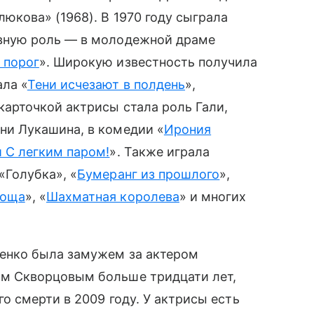
юкова» (1968). В 1970 году сыграла
вную роль — в молодежной драме
 порог
». Широкую известность получила
ала «
Тени исчезают в полдень
»,
карточкой актрисы стала роль Гали,
ни Лукашина, в комедии «
Ирония
и С легким паром!
». Также играла
«Голубка», «
Бумеранг из прошлого
»,
роща
», «
Шахматная королева
» и многих
енко была замужем за актером
м Скворцовым больше тридцати лет,
го смерти в 2009 году. У актрисы есть