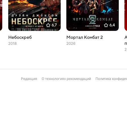
6,7
6,4
Небоскреб
Мортал Комбат 2
А
2018
2026
2
Редакция
О технологиях рекомендаций
Политика конфиде