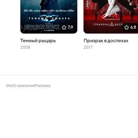
7,9
6,8
Темный рыцарь
Призрак в доспехах
2008
2017
Mail
О компании
Реклама