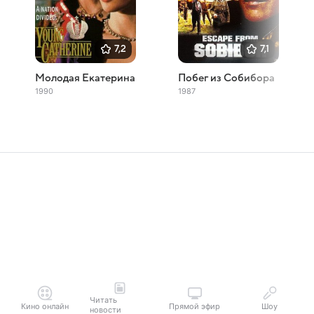
7,2
7,1
Молодая Екатерина
Побег из Собибора
1990
1987
Читать
Кино онлайн
Прямой эфир
Шоу
новости