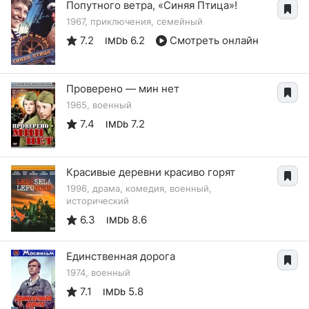
Попутного ветра, «Синяя Птица»!
1967, приключения, семейный
7.2
6.2
Смотреть онлайн
IMDb
Проверено — мин нет
1965, военный
7.4
7.2
IMDb
Красивые деревни красиво горят
1996, драма, комедия, военный,
исторический
6.3
8.6
IMDb
Единственная дорога
1974, военный
7.1
5.8
IMDb