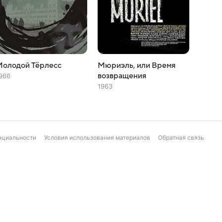
Молодой Тёрлесс
Мюриэль, или Время
возвращения
966
1963
нциальности
Условия использования материалов
Обратная связь