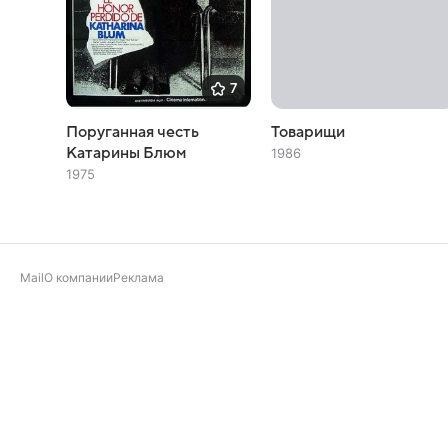
7
Поруганная честь
Товарищи
Катарины Блюм
1986
1975
Mail
О компании
Реклама