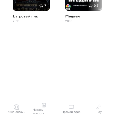
7
6,9
Багровый пик
Медиум
2015
2005
Читать
Кино онлайн
Прямой эфир
Шоу
новости