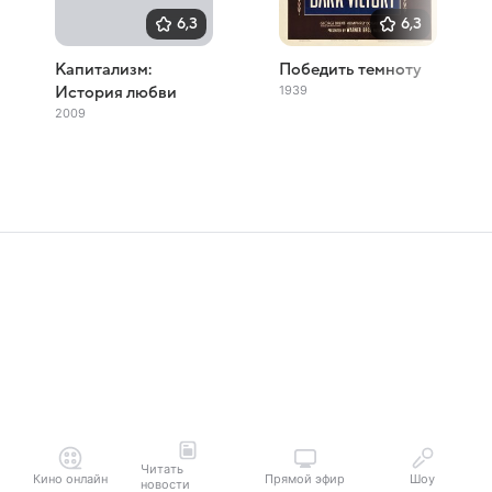
6,3
6,3
Капитализм:
Победить темноту
1939
История любви
2009
Читать
Кино онлайн
Прямой эфир
Шоу
новости