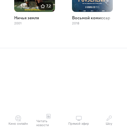
7,2
Ничья земля
Восьмой комиссар
2001
2018
Читать
Кино онлайн
Прямой эфир
Шоу
новости