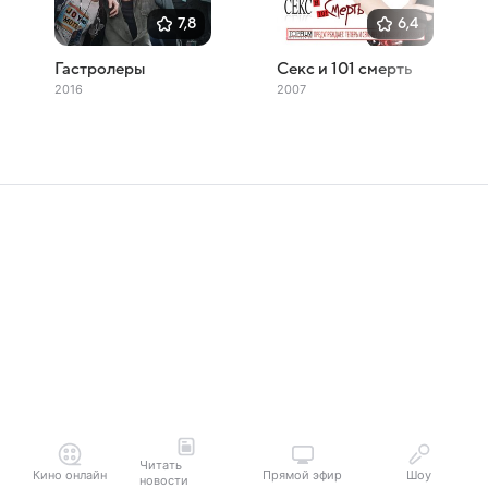
7,8
6,4
Гастролеры
Секс и 101 смерть
2016
2007
Читать
Кино онлайн
Прямой эфир
Шоу
новости