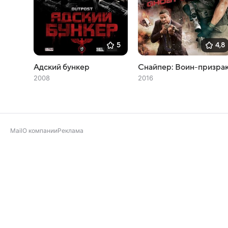
5
4,8
Адский бункер
Снайпер: Воин-призра
2008
2016
Mail
О компании
Реклама