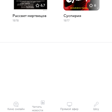
6,7
6
Рассвет мертвецов
Суспирия
1978
1977
Читать
Кино онлайн
Прямой эфир
Шоу
новости