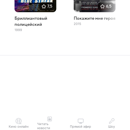
7,5
6,5
Бриллиантовый
Покажите мне героя
2015
полицейский
1999
Читать
Кино онлайн
Прямой эфир
Шоу
новости