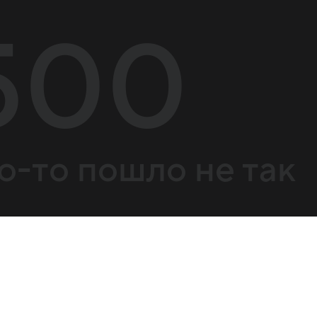
500
о-то пошло не так