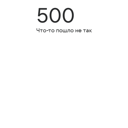
500
Что-то пошло не так