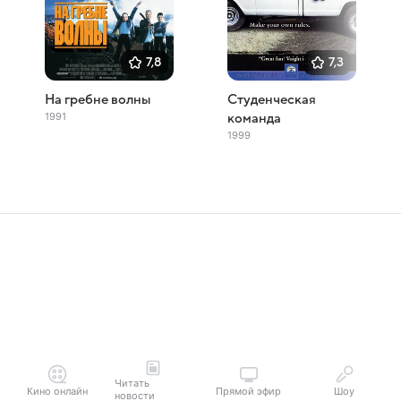
7,8
7,3
На гребне волны
Студенческая
1991
команда
1999
Читать
Кино онлайн
Прямой эфир
Шоу
новости