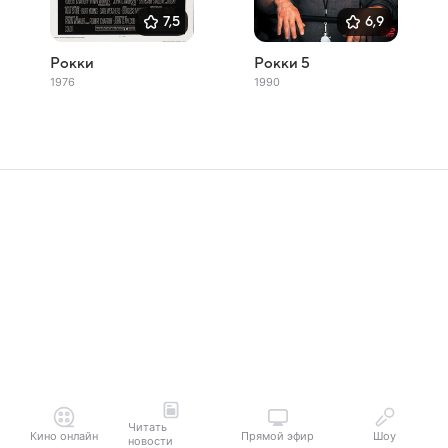
7,5
6,9
Рокки
Рокки 5
1976
1990
Читать
Кино онлайн
Прямой эфир
Шоу
новости