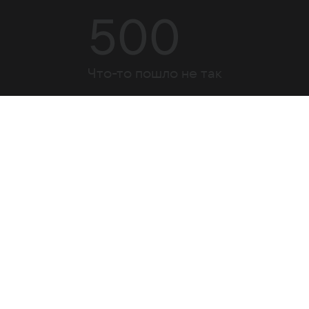
500
Что-то пошло не так