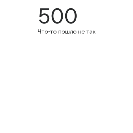
500
Что-то пошло не так