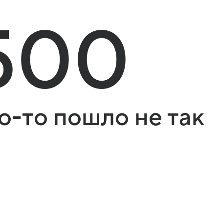
500
о-то пошло не так