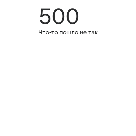
500
Что-то пошло не так