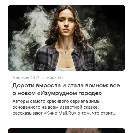
5 января 2017
Кино Mail
Дороти выросла и стала воином: все
о новом «Изумрудном городе»
Авторы самого красивого сериала зимы,
основанного на всем известной сказке,
рассказывают «Кино Mail.Ru» о том, что стоит
ожидать от проекта, который по масштабу
и задумке составит конкуренцию «Игре
престолов» О