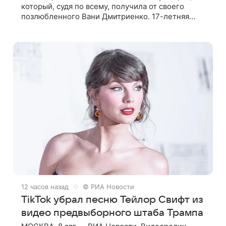
который, судя по всему, получилa от своего
позлюбленного Вани Дмитриенко. 17-летняя
актриса опубликовала в соцсетях фотографии с
цветами и подписала их словами: «Я
12 часов назад
© РИА Новости
TikTok убрал песню Тейлор Свифт из
видео предвыборного штаба Трампа