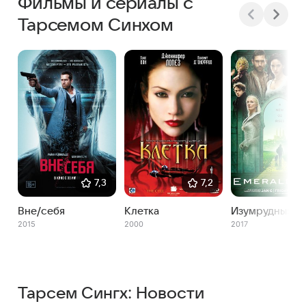
Фильмы и сериалы с
Тарсемом Синхом
7,3
7,2
Вне/себя
Клетка
Изумрудный г
2015
2000
2017
Тарсем Сингх: Новости