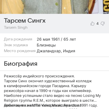
Тарсем Сингх
4
Tarsem Singh
26 мая
1961 / 65 лет
Дата рождения
Близнецы
Знак зодиака
Джаландхар, Индия
Место рождения
Биография
Режиссёр индийского происхождения.
Тарсем Синх окончил художественный колледж
в калифорнийском городе Пасадина. Карьеру
режиссёра начал в 1990-е годы как клипмейкер.
Наиболее успешным стало видео на песню Losing My
Religion группы R.E.M., которое выиграло в шести
номинациях на MTV Video Music Awards в 1991 году.
Дебютом в качестве кинорежиссёра стала