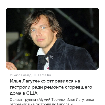
Татьяна подчеркнула, что приняла решение о
смене фамилии, поскольку именно от
11 часов назад
Lenta.Ru
Илья Лагутенко отправился на
гастроли ради ремонта сгоревшего
дома в США
Солист группы «Мумий Тролль» Илья Лагутенко
отправился на гастроли по Европе и