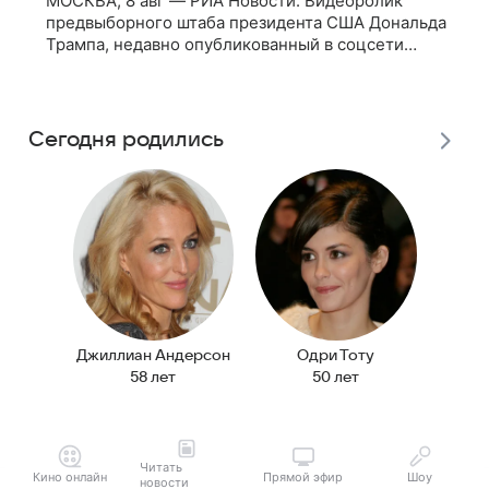
МОСКВА, 8 авг — РИА Новости. Видеоролик
предвыборного штаба президента США Дональда
Трампа, недавно опубликованный в соцсети
TikTok, остался без звуковой дорожки в виде
песни August («Август») американской
Сегодня родились
Джиллиан Андерсон
Одри Тоту
Бил
58 лет
50 лет
Читать
Кино онлайн
Прямой эфир
Шоу
новости