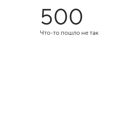
500
Что-то пошло не так