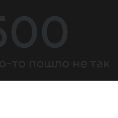
500
о-то пошло не так