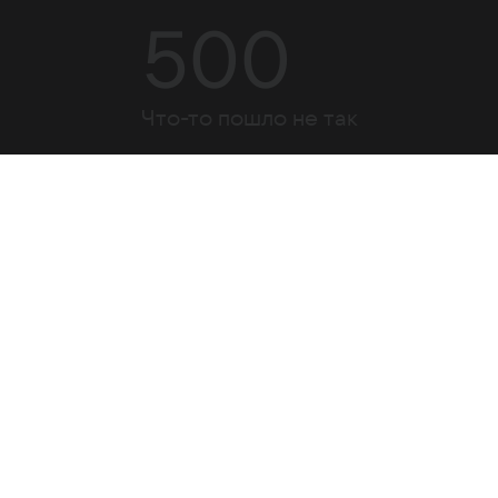
500
Что-то пошло не так