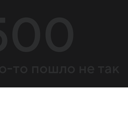
500
о-то пошло не так