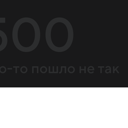
500
о-то пошло не так