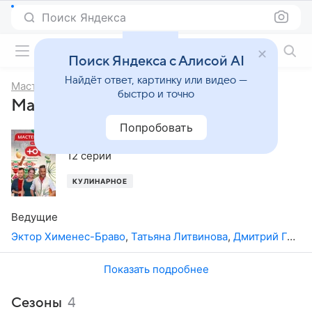
Поиск Яндекса
Фильмы онлайн
Поиск Яндекса с Алисой AI
Найдёт ответ, картинку или видео —
МастерШеф
быстро и точно
МастерШеф, 4-й сезон
Попробовать
2019
,
Украина
12 серий
КУЛИНАРНОЕ
Ведущие
Эктор Хименес-Браво
,
Татьяна Литвинова
,
Дмитрий Горовенко
Показать подробнее
Сезоны
4