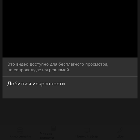
Это видео доступно для бесплатного просмотра,
но сопровождается рекламой.
Добиться искренности
Читать
Кино онлайн
Прямой эфир
Шоу
новости