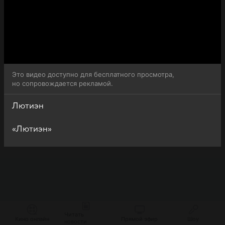
Это видео доступно для бесплатного просмотра,
но сопровождается рекламой.
Лютиэн
«Лютиэн»
Читать
Кино онлайн
Прямой эфир
Шоу
новости