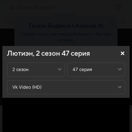
Поиск Яндекса
Фильмы онлайн
Поиск Яндекса с Алисой AI
Найдёт ответ, картинку или видео — быстро
и точно
Лютиэн,
2
сезон
47
серия
Попробовать
2 сезон
47 серия
Vk Video (HD)