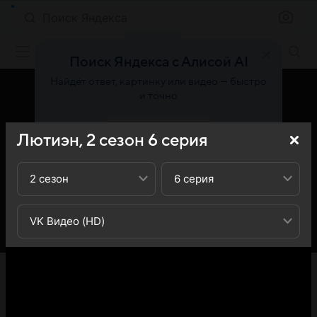
Поиск Яндекса
Фильмы онлайн
Поиск Яндекса с Алисой AI
Найдёт ответ, картинку или видео — быстро
и точно
Попробовать
Лютиэн,
2
сезон
6
серия
2 сезон
6 серия
VK Видео (HD)
«Кино Mail» представляет вашему вниманию 6-ю серию
2-го сезона сериала Лютиэн (Luchien): вы можете
ознакомиться с кратким содержанием 6-й серии 2-ого
сезона телесериала Лютиэн (Luchien) - обратите