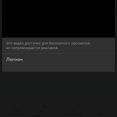
внимание, что 6-я серия 2-го сезона сериала Лютиэн
(Luchien) доступна для бесплатного онлайн-просмотра.
Это видео доступно для бесплатного просмотра,
но сопровождается рекламой.
Лютиэн
Читать
Кино онлайн
Прямой эфир
Шоу
новости