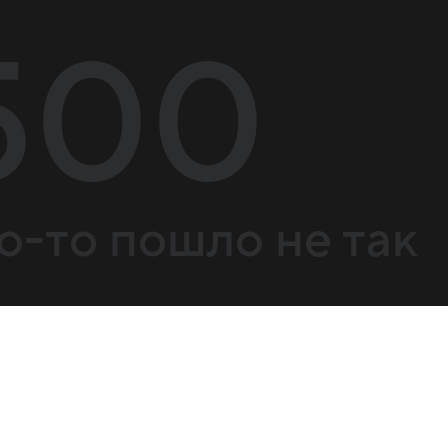
500
о-то пошло не так