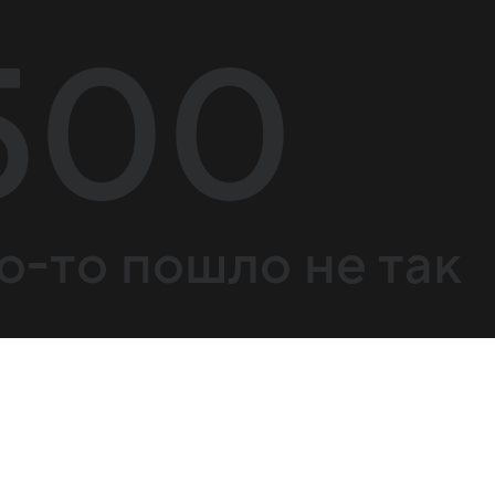
500
о-то пошло не так