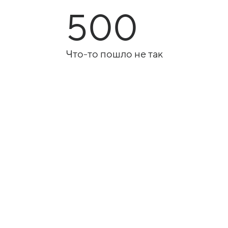
500
Что-то пошло не так