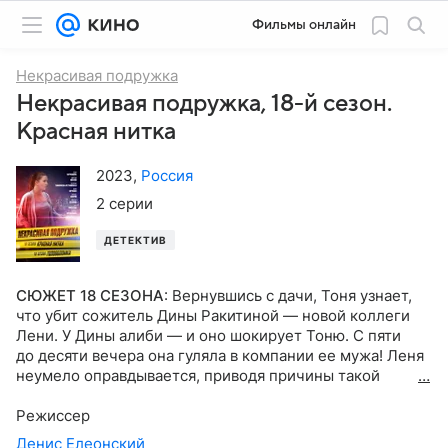
Фильмы онлайн
Некрасивая подружка
Некрасивая подружка, 18-й сезон.
Красная нитка
2023
,
Россия
2 серии
ДЕТЕКТИВ
СЮЖЕТ 18 СЕЗОНА
:
Вернувшись с дачи, Тоня узнает,
что убит сожитель Дины Ракитиной — новой коллеги
Лени. У Дины алиби — и оно шокирует Тоню. С пяти
до десяти вечера она гуляла в компании ее мужа! Леня
неумело оправдывается, приводя причины такой
длительной прогулки, но Тоня чувствует — он лжет!
Это же понимает и Дювбанов, который сразу
Режиссер
записывает Леню в подозреваемые по делу. Теперь,
Денис Елеонский