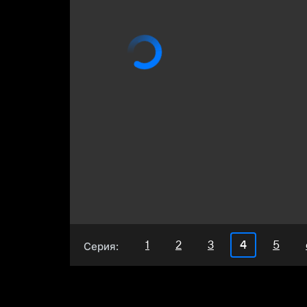
4
1
2
3
5
Серия: