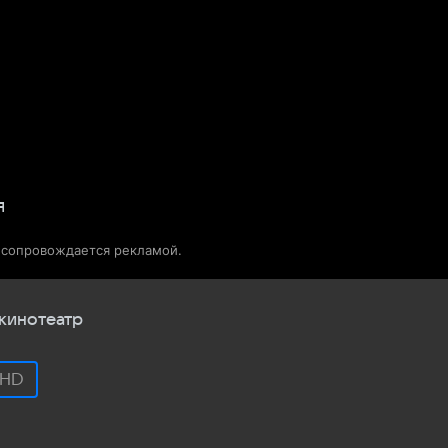
Телепрограмма
Звезды
я
о сопровождается рекламой.
кинотеатр
HD