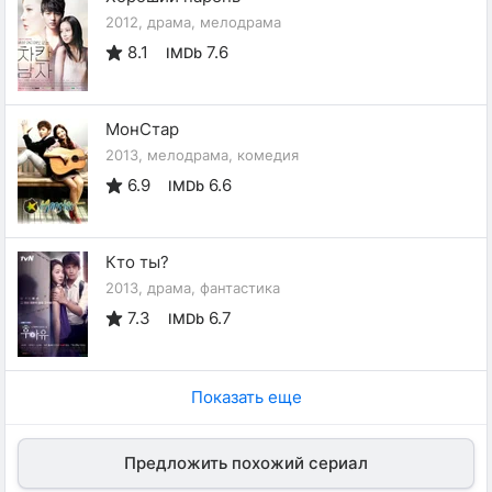
2012, драма, мелодрама
8.1
7.6
IMDb
МонСтар
2013, мелодрама, комедия
6.9
6.6
IMDb
Кто ты?
2013, драма, фантастика
7.3
6.7
IMDb
Показать еще
Предложить похожий сериал