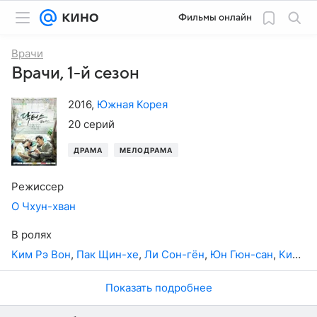
Фильмы онлайн
Врачи
Врачи, 1-й сезон
2016
,
Южная Корея
20 серий
ДРАМА
МЕЛОДРАМА
Режиссер
О Чхун-хван
В ролях
Ким Рэ Вон
,
Пак Щин-хе
,
Ли Сон-гён
,
Юн Гюн-сан
,
Ким Ен Э
Показать подробнее