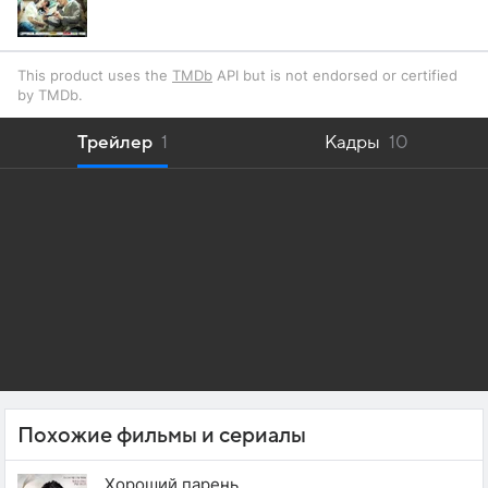
This product uses the
TMDb
API but is not endorsed or certified
by TMDb.
Трейлер
1
Кадры
10
Похожие фильмы и сериалы
Хороший парень