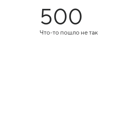
500
Что-то пошло не так