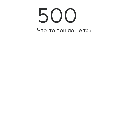
500
Что-то пошло не так