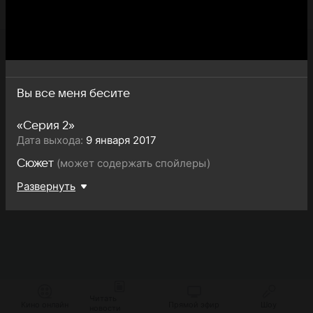
Вы все меня бесите
«Серия 2»
Дата выхода:
9 января 2017
(может содержать спойлеры)
Сюжет
Развернуть
Читать
Кино онлайн
Прямой эфир
Шоу
новости