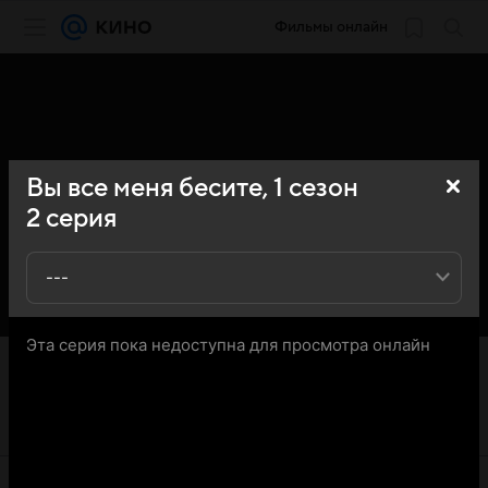
Фильмы онлайн
Вы все меня бесите,
1
сезон
2
серия
---
Эта серия пока недоступна для просмотра онлайн
«Кино Mail» представляет вашему вниманию 2-ю серию
1-го сезона сериала Вы все меня бесите: вы можете
ознакомиться с кратким содержанием 2-й серии 1-ого
сезона телесериала Вы все меня бесите