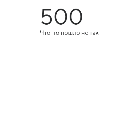
500
Что-то пошло не так