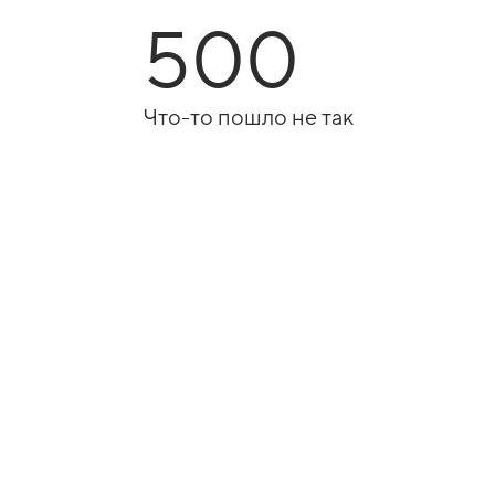
500
Что-то пошло не так