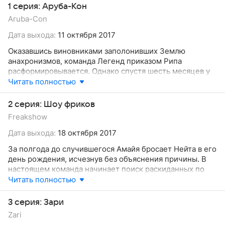
1 серия: Аруба-Кон
Aruba-Con
Дата выхода:
11 октября 2017
Оказавшись виновниками заполонивших Землю
анахронизмов, команда Легенд приказом Рипа
расформировывается. Однако спустя шесть месяцев у
героев находится причина собраться вновь и доказать
Читать полностью
боссу, что они еще чего-то стоят. Причина эта
заключается в том, что Рори обнаруживает на Арубе
2 серия: Шоу фриков
самого Юлия Цезаря. Чтобы лично исполнить миссию
Freakshow
по задержанию успевшего сбежать от Мика
полководца, друзьям не хватает важной вещи,
Дата выхода:
18 октября 2017
«Волнолета», который бюро успело переделать в
За полгода до случившегося Амайя бросает Нейта в его
учебный симулятор. Между тем Нейт тяжело
день рождения, исчезнув без объяснения причины. В
переживает расставание с любимой, а перед Мартином
настоящем команда начинает поиск раскиданных по
встает нелегкий выбор — остаться в команде или
времени анахронизмов, надеясь справиться с ними при
Читать полностью
наслаждаться жизнью обычного человека.
помощи разработанного Рэем изобретения. Попытки
Легенд захватить и нейтрализовать самый простой
3 серия: Зари
анахронизм оканчиваются неудачей, что заставляет
Zari
Сару призвать на помощь Амайю, однако её