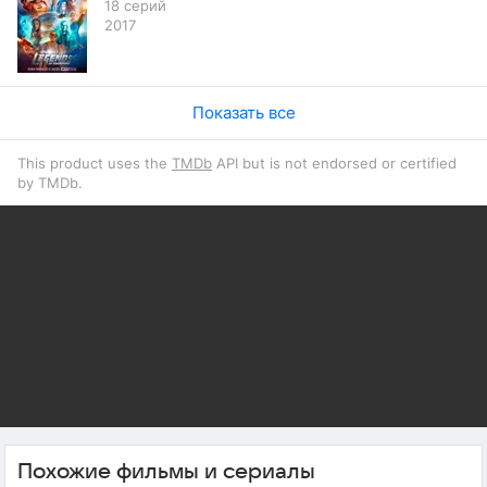
18 серий
2017
Показать все
This product uses the
TMDb
API but is not endorsed or certified
by TMDb.
Похожие фильмы и сериалы