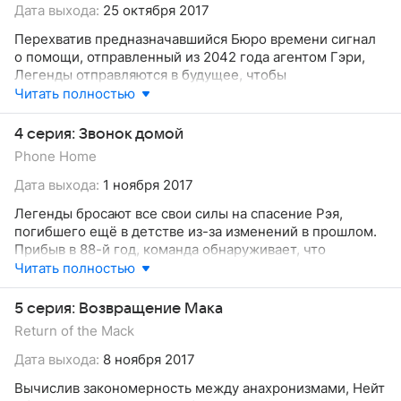
возвращение не лучшим образом влияет на Нейта. Его
Дата выхода:
25 октября 2017
реакция ухудшает и без того сложную ситуацию, а в это
Перехватив предназначавшийся Бюро времени сигнал
время до Сары доходит информация о зле невероятных
о помощи, отправленный из 2042 года агентом Гэри,
масштабов, которого страшится даже её работодатель.
Легенды отправляются в будущее, чтобы
нейтрализовать очередной анахронизм. Им
Читать полностью
оказывается женщина со способностями, убивающая
всё вокруг и охотящаяся за неизвестной мятежницей.
4 серия: Звонок домой
Тем временем, желая помочь Амайе справится с силой
Phone Home
тотема, Нейт предлагает девушке испытать необычное
средство. Сара же заключает сделку с обнаруженной
Дата выхода:
1 ноября 2017
незнакомкой, не подозревая, что у той есть скрытый
Легенды бросают все свои силы на спасение Рэя,
мотив сотрудничать со своими нежданными
погибшего ещё в детстве из-за изменений в прошлом.
"спасителями".
Прибыв в 88-й год, команда обнаруживает, что
малолетний Атом подружился с найденным в
Читать полностью
канализации маленьким и весьма опасным
анахронизмом, способным читать мысли. Ситуация
5 серия: Возвращение Мака
осложняется с появлением в этом же времени другого
Return of the Mack
корабля, а следом и матери маленького монстра,
готовой на всё ради своего потомства. Между тем Мик
Дата выхода:
8 ноября 2017
с Джексом обращают внимание на странное поведение
Вычислив закономерность между анахронизмами, Нейт
Мартина, что наталкивает их на ужасное подозрение.