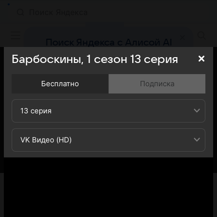
Фильмы онлайн
Поиск Яндекса с Алисой AI
Найдёт ответ, картинку или видео —
Барбоскины,
1
сезон
13
серия
быстро и точно
Бесплатно
Подписка
Попробовать
13 серия
VK Видео (HD)
«Кино Mail» представляет вашему вниманию 13-ю
серию 1-го сезона сериала Барбоскины: вы можете
ознакомиться с кратким содержанием 13-й серии 1-ого
сезона телесериала Барбоскины - обратите внимание,