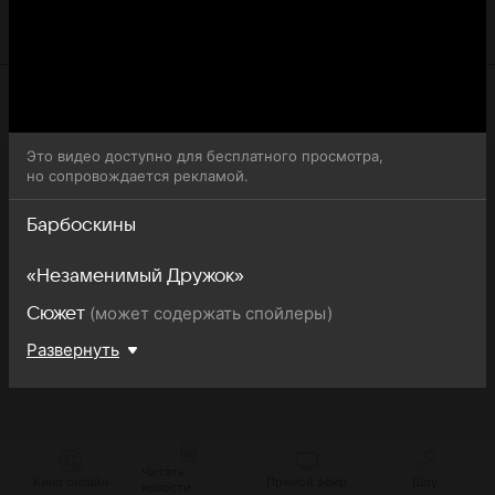
что 13-я серия 1-го сезона сериала Барбоскины
доступна для бесплатного онлайн-просмотра.
Это видео доступно для бесплатного просмотра,
но сопровождается рекламой.
Барбоскины
«Незаменимый Дружок»
(может содержать спойлеры)
Сюжет
Развернуть
Читать
Кино онлайн
Прямой эфир
Шоу
новости