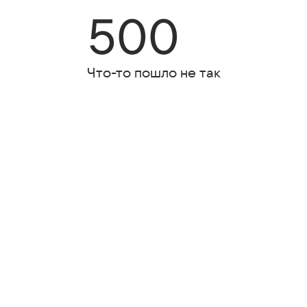
500
Что-то пошло не так