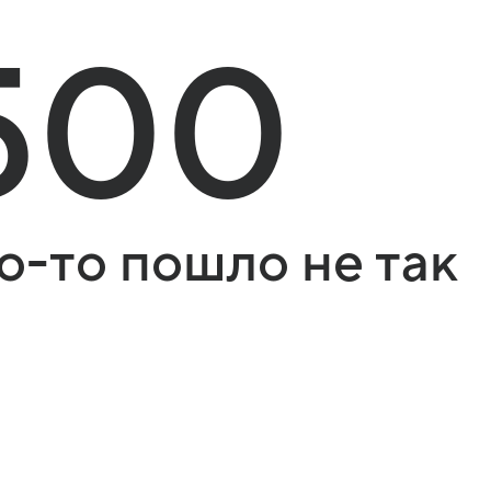
500
о-то пошло не так